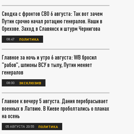
Сводка с фронтов СВО 6 августа: Так вот зачем
Путин срочно начал ротацию генералов. Наши в
Орехове. Заход в Славянск и штурм Чернигова
08:47
ПОЛИТИКА
Главное за ночь и утро 6 августа: WB бросил
"рабов", шпионы ВСУ в тылу, Путин меняет
генералов
08:00
ЭКСКЛЮЗИВ
Главное к вечеру 5 августа. Дания перебрасывает
военных в Латвию. В Киеве проболтались о планах
на осень
05 АВГУСТА 20:55
ПОЛИТИКА