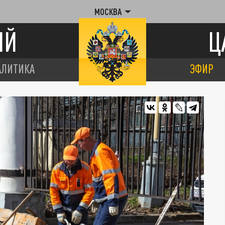
МОСКВА
ИЙ
Ц
АЛИТИКА
ЭФИР