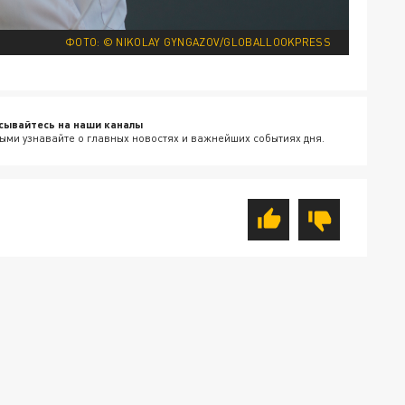
ФОТО: © NIKOLAY GYNGAZOV/GLOBALLOOKPRESS
сывайтесь на наши каналы
ыми узнавайте о главных новостях и важнейших событиях дня.