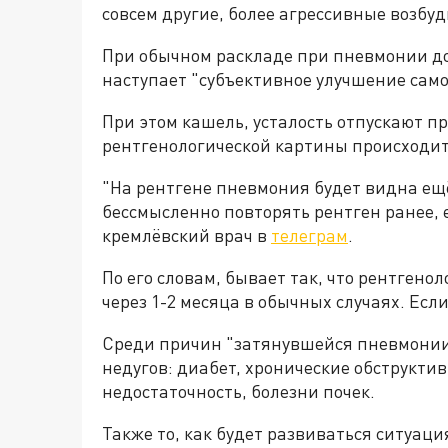
совсем другие, более агрессивные возбуд
При обычном раскладе при пневмонии дом
наступает "субъективное улучшение само
При этом кашель, усталость отпускают п
рентгенологической картины происходит 
"На рентгене пневмония будет видна ещё
бессмысленно повторять рентген ранее, 
кремлёвский врач в
телеграм
.
По его словам, бывает так, что рентгено
через 1-2 месяца в обычных случаях. Если
Среди причин "затянувшейся пневмонии
недугов: диабет, хронические обструкти
недостаточность, болезни почек.
Также то, как будет развиваться ситуаци