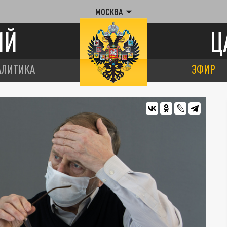
МОСКВА
ИЙ
Ц
АЛИТИКА
ЭФИР