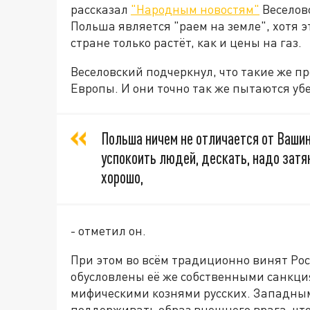
рассказал
"Народным новостям"
Веселов
Польша является "раем на земле", хотя э
стране только растёт, как и цены на газ.
Веселовский подчеркнул, что такие же п
Европы. И они точно так же пытаются уб
Польша ничем не отличается от Вашин
успокоить людей, дескать, надо затян
хорошо,
- отметил он.
При этом во всём традиционно винят Ро
обусловлены её же собственными санкци
мифическими кознями русских. Западны
поддерживать образ внешнего врага, что