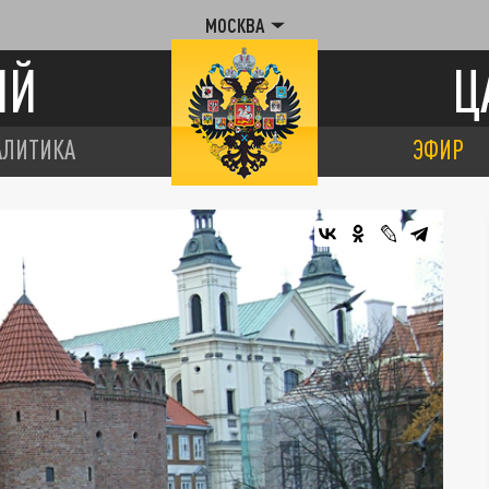
МОСКВА
ИЙ
Ц
АЛИТИКА
ЭФИР