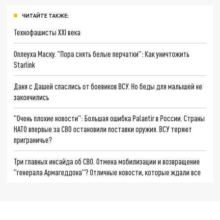
ЧИТАЙТЕ ТАКЖЕ:
Технофашисты XXI века
Оплеуха Маску. "Пора снять белые перчатки": Как уничтожить
Starlink
Даня с Дашей спаслись от боевиков ВСУ. Но беды для малышей не
закончились
"Очень плохие новости": Большая ошибка Palantir в России. Страны
НАТО впервые за СВО остановили поставки оружия. ВСУ теряют
приграничье?
Три главных инсайда об СВО. Отмена мобилизации и возвращение
"генерала Армагеддона"? Отличные новости, которые ждали все