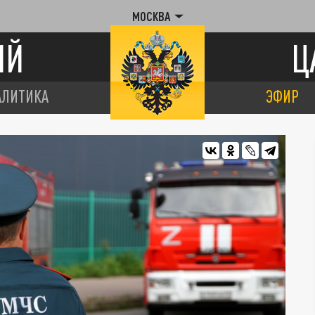
МОСКВА
ИЙ
Ц
АЛИТИКА
ЭФИР