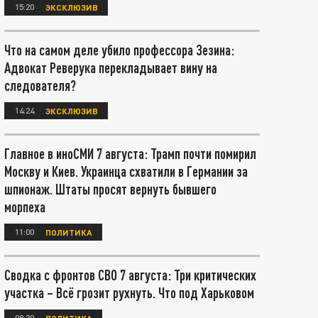
15:20
ЭКСКЛЮЗИВ
Что на самом деле убило профессора Зезина:
Адвокат Реверука перекладывает вину на
следователя?
14:24
ЭКСКЛЮЗИВ
Главное в иноСМИ 7 августа: Трамп почти помирил
Москву и Киев. Украинца схватили в Германии за
шпионаж. Штаты просят вернуть бывшего
морпеха
11:00
ПОЛИТИКА
Сводка с фронтов СВО 7 августа: Три критических
участка – Всё грозит рухнуть. Что под Харьковом
08:30
ПОЛИТИКА