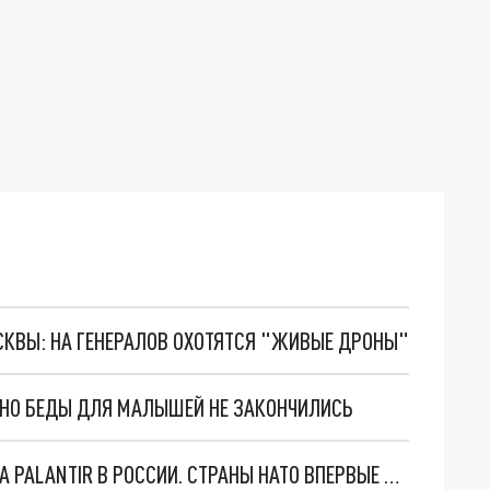
ОСКВЫ: НА ГЕНЕРАЛОВ ОХОТЯТСЯ "ЖИВЫЕ ДРОНЫ"
. НО БЕДЫ ДЛЯ МАЛЫШЕЙ НЕ ЗАКОНЧИЛИСЬ
"ОЧЕНЬ ПЛОХИЕ НОВОСТИ": БОЛЬШАЯ ОШИБКА PALANTIR В РОССИИ. СТРАНЫ НАТО ВПЕРВЫЕ ЗА СВО ОСТАНОВИЛИ ПОСТАВКИ ОРУЖИЯ. ВСУ ТЕРЯЮТ ПРИГРАНИЧЬЕ?