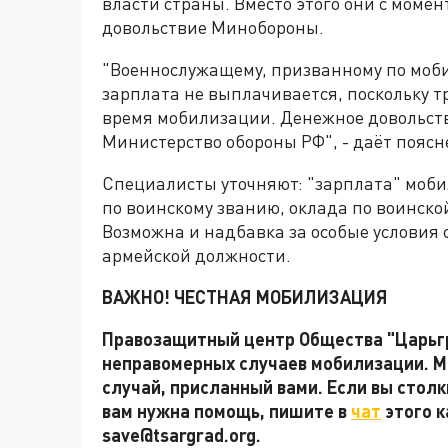
власти страны. Вместо этого они с моме
довольствие Минобороны.
"Военнослужащему, призванному по моби
зарплата не выплачивается, поскольку т
время мобилизации. Денежное довольст
Министерство обороны РФ", - даёт пояс
Специалисты уточняют: "зарплата" моби
по воинскому званию, оклада по воинской
Возможна и надбавка за особые условия с
армейской должности.
ВАЖНО! ЧЕСТНАЯ МОБИЛИЗАЦИЯ
Правозащитный центр Общества "Царь
неправомерных случаев мобилизации. М
случай, присланный вами. Если вы стол
вам нужна помощь, пишите в
чат
этого к
save@tsargrad.org.