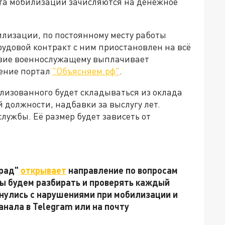
нта мобилизации зачисляются на денежное
лизации, по постоянному месту работы
рудовой контракт с ним приостановлен на всё
вие военнослужащему выплачивает
нение портал
"Объясняем.рф"
.
лизованного будет складываться из оклада
 должности, надбавки за выслугу лет.
лужбы. Её размер будет зависеть от
град"
открывает
направление по вопросам
ы будем разбирать и проверять каждый
кнулись с нарушениями при мобилизации и
анала в Telegram или на почту