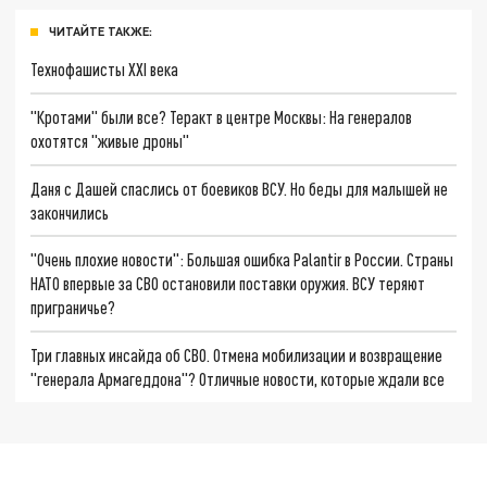
ЧИТАЙТЕ ТАКЖЕ:
Технофашисты XXI века
"Кротами" были все? Теракт в центре Москвы: На генералов
охотятся "живые дроны"
Даня с Дашей спаслись от боевиков ВСУ. Но беды для малышей не
закончились
"Очень плохие новости": Большая ошибка Palantir в России. Страны
НАТО впервые за СВО остановили поставки оружия. ВСУ теряют
приграничье?
Три главных инсайда об СВО. Отмена мобилизации и возвращение
"генерала Армагеддона"? Отличные новости, которые ждали все