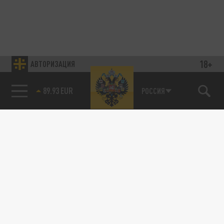
18+
АВТОРИЗАЦИЯ
89.93 EUR
РОССИЯ