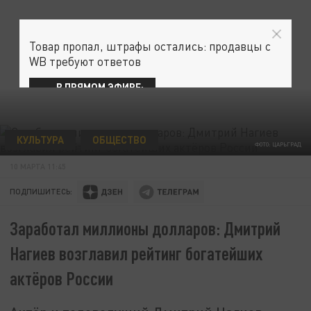
Товар пропал, штрафы остались: продавцы с
WB требуют ответов
В ПРЯМОМ ЭФИРЕ:
КУЛЬТУРА
ОБЩЕСТВО
ФОТО: ЦАРЬГРАД
10 МАРТА 11:45
ПОДПИШИТЕСЬ:
Заработал миллионы долларов: Дмитрий
Нагиев возглавил рейтинг богатейших
актёров России