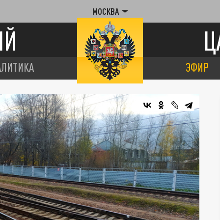
МОСКВА
ИЙ
Ц
АЛИТИКА
ЭФИР