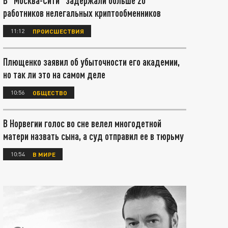
В "Москва-Сити" задержали больше 20
работников нелегальных криптообменников
11:12
ПРОИСШЕСТВИЯ
Плющенко заявил об убыточности его академии,
но так ли это на самом деле
10:56
ОБЩЕСТВО
В Норвегии голос во сне велел многодетной
матери назвать сына, а суд отправил ее в тюрьму
10:54
В МИРЕ