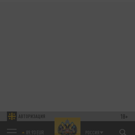
18+
АВТОРИЗАЦИЯ
89.93 EUR
РОССИЯ