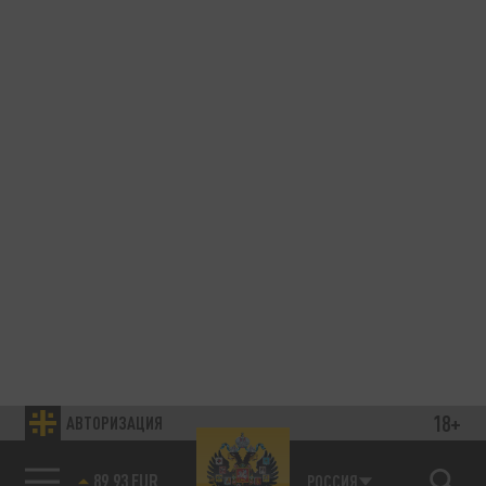
18+
АВТОРИЗАЦИЯ
89.93 EUR
РОССИЯ