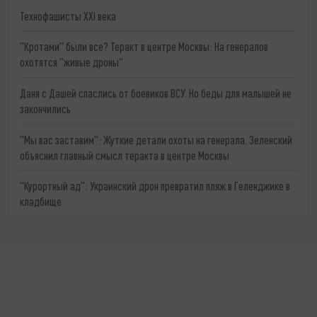
Технофашисты XXI века
"Кротами" были все? Теракт в центре Москвы: На генералов
охотятся "живые дроны"
Даня с Дашей спаслись от боевиков ВСУ. Но беды для малышей не
закончились
"Мы вас заставим": Жуткие детали охоты на генерала. Зеленский
объяснил главный смысл теракта в центре Москвы
"Курортный ад": Украинский дрон превратил пляж в Геленджике в
кладбище