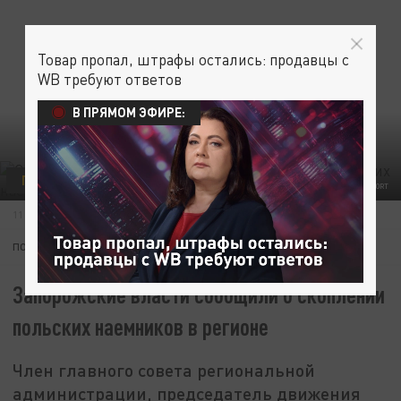
Товар пропал, штрафы остались: продавцы с
WB требуют ответов
В ПРЯМОМ ЭФИРЕ:
ПОЛИТИКА
/GLOBALLOOKPRESS/STAFF SGT. THOMAS MORT
11 НОЯБРЯ 14:34
ПОДПИШИТЕСЬ:
Запорожские власти сообщили о скоплении
польских наемников в регионе
Член главного совета региональной
администрации, председатель движения