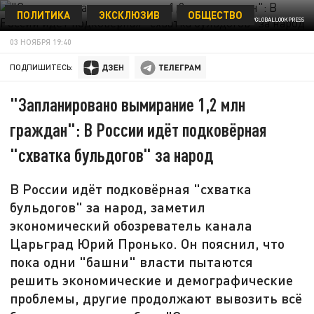
ПОЛИТИКА
ЭКСКЛЮЗИВ
ОБЩЕСТВО
KONSTANTIN KOKOSHKIN/GLOBALLOOKPRESS
03 НОЯБРЯ 19:40
ПОДПИШИТЕСЬ:
"Запланировано вымирание 1,2 млн
граждан": В России идёт подковёрная
"схватка бульдогов" за народ
В России идёт подковёрная "схватка
бульдогов" за народ, заметил
экономический обозреватель канала
Царьград Юрий Пронько. Он пояснил, что
пока одни "башни" власти пытаются
решить экономические и демографические
проблемы, другие продолжают вывозить всё