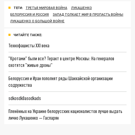
ТЕГИ:
ТРЕТЬЯ МИРОВАЯ ВОЙНА
ЛУКАШЕНКО
БЕЛОРУССИЯ И РОССИЯ
ЗАПАД ТОЛКАЕТ МИР В ПРОПАСТЬ ВОЙНЫ
ЛУКАШЕНКО О БОЛЬШОЙ ВОЙНЕ
ЧИТАЙТЕ ТАКЖЕ:
Технофашисты XXI века
"Кротами" были все? Теракт в центре Москвы: На генералов
охотятся "живые дроны"
Белоруссия и Иран пополнят ряды Шанхайской организации
содружества
sdkosdk0asodkads
Пленённых на Украине белорусских националистов лучше выдать
лично Лукашенко — Гаспарян