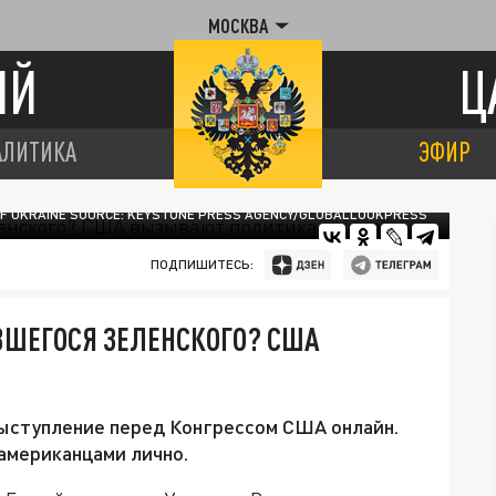
МОСКВА
ИЙ
Ц
АЛИТИКА
ЭФИР
OF UKRAINE SOURCE: KEYSTONE PRESS AGENCY/GLOBALLOOKPRESS
ПОДПИШИТЕСЬ:
ВШЕГОСЯ ЗЕЛЕНСКОГО? США
ыступление перед Конгрессом США онлайн.
американцами лично.