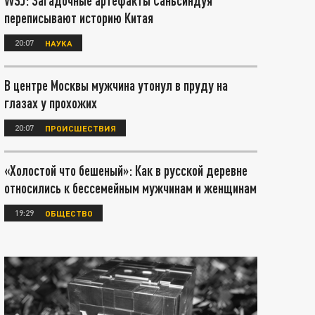
WSJ: Загадочные артефакты Саньсиндуя
переписывают историю Китая
20:07
НАУКА
В центре Москвы мужчина утонул в пруду на
глазах у прохожих
20:07
ПРОИСШЕСТВИЯ
«Холостой что бешеный»: Как в русской деревне
относились к бессемейным мужчинам и женщинам
19:29
ОБЩЕСТВО