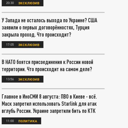
20:30
ЭКСКЛЮЗИВ
У Запада не осталось выхода по Украине? США
заявили о первых договорённостях, Турция
закрыла проход. Что происходит?
17:05
ЭКСКЛЮЗИВ
В НАТО боятся присоединения к России новой
территории. Что происходит на самом деле?
13:56
ЭКСКЛЮЗИВ
Главное в ИноСМИ 8 августа: ПВО в Киеве - всё.
Маск запретил использовать Starlink для атак
вглубь России. Украине запретили бить по КТК
11:00
ПОЛИТИКА