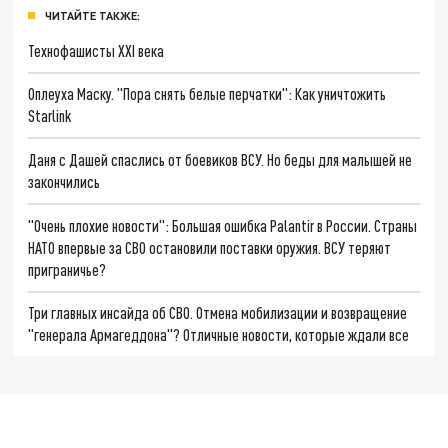
ЧИТАЙТЕ ТАКЖЕ:
Технофашисты XXI века
Оплеуха Маску. "Пора снять белые перчатки": Как уничтожить
Starlink
Даня с Дашей спаслись от боевиков ВСУ. Но беды для малышей не
закончились
"Очень плохие новости": Большая ошибка Palantir в России. Страны
НАТО впервые за СВО остановили поставки оружия. ВСУ теряют
приграничье?
Три главных инсайда об СВО. Отмена мобилизации и возвращение
"генерала Армагеддона"? Отличные новости, которые ждали все