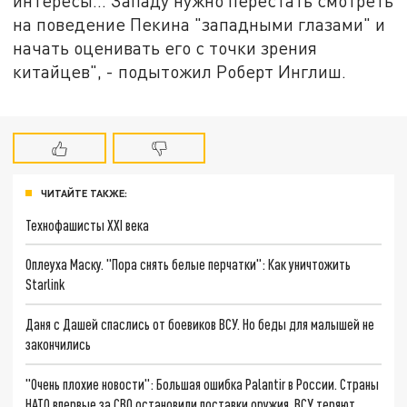
интересы… Западу нужно перестать смотреть
на поведение Пекина "западными глазами" и
начать оценивать его с точки зрения
китайцев", - подытожил Роберт Инглиш.
ЧИТАЙТЕ ТАКЖЕ:
Технофашисты XXI века
Оплеуха Маску. "Пора снять белые перчатки": Как уничтожить
Starlink
Даня с Дашей спаслись от боевиков ВСУ. Но беды для малышей не
закончились
"Очень плохие новости": Большая ошибка Palantir в России. Страны
НАТО впервые за СВО остановили поставки оружия. ВСУ теряют