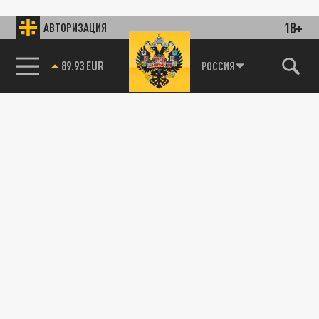
18+
АВТОРИЗАЦИЯ
89.93 EUR
РОССИЯ
85.64 BRENT
115093, г. Москва, переулок Партийный,
д.1, к.57, стр.3, эт.1, пом.I, ком.45