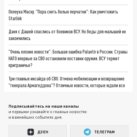
Оплеуха Маску. "Пора снять белые перчатки": Как уничтожить
Starlink
Даня с Дашей спаслись от боевиков ВСУ. Но беды для малышей не
закончились
"Очень плохие новости": Большая ошибка Palantir в России. Страны
НАТО впервые за СВО остановили поставки оружия. ВСУ теряют
приграничье?
Три главных инсайда об СВО. Отмена мобилизации и возвращение
"генерала Армагеддона"? Отличные новости, которые ждали все
Подписывайтесь на наши каналы
и первыми узнавайте о главных новостях
и важнейших событиях дня.
ДЗЕН
ТЕЛЕГРАМ