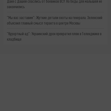
Даня с Дашей спаслись от боевиков ВСУ. Но беды для малышей не
закончились
"Мы вас заставим": Жуткие детали охоты на генерала. Зеленский
объяснил главный смысл теракта в центре Москвы
"Курортный ад": Украинский дрон превратил пляж в Геленджике в
кладбище