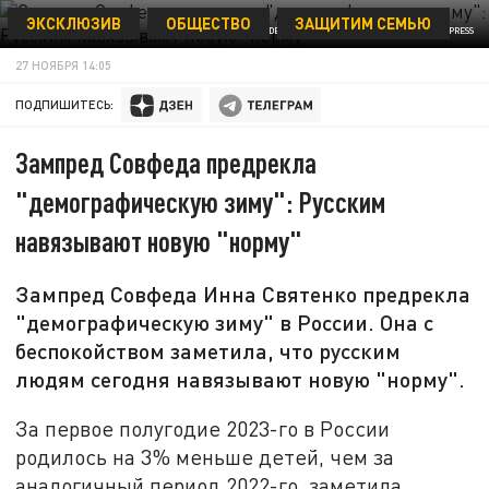
ЭКСКЛЮЗИВ
ОБЩЕСТВО
ЗАЩИТИМ СЕМЬЮ
ФОТО: FEDERATION COUNCIL OF RUSSIA/GLOBALLOOKPRESS
27 НОЯБРЯ 14:05
ПОДПИШИТЕСЬ:
Зампред Совфеда предрекла
"демографическую зиму": Русским
навязывают новую "норму"
Зампред Совфеда Инна Святенко предрекла
"демографическую зиму" в России. Она с
беспокойством заметила, что русским
людям сегодня навязывают новую "норму".
За первое полугодие 2023-го в России
родилось на 3% меньше детей, чем за
аналогичный период 2022-го, заметила