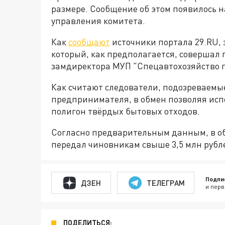
размере. Сообщение об этом появилось н
управления комитета.
Как
сообщают
источники портала 29.RU,
который, как предполагается, совершал
замдиректора МУП "Спецавтохозяйство п
Как считают следователи, подозреваемые
предпринимателя, в обмен позволяя испо
полигон твёрдых бытовых отходов.
Согласно предварительным данным, в о
передал чиновникам свыше 3,5 млн рубл
Подпи
ДЗЕН
ТЕЛЕГРАМ
и перв
ПОДЕЛИТЬСЯ: