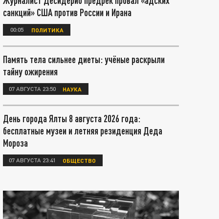
Журналист Десидерио предрёк провал «адских
санкций» США против России и Ирана
00:05
ПОЛИТИКА
Память тела сильнее диеты: учёные раскрыли
тайну ожирения
07 АВГУСТА 23:50
НАУКА
День города Ялты 8 августа 2026 года:
бесплатные музеи и летняя резиденция Деда
Мороза
07 АВГУСТА 23:41
ОБЩЕСТВО