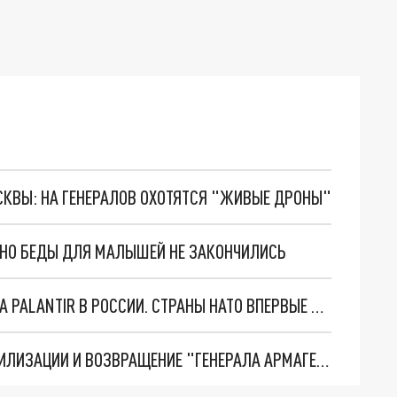
ОСКВЫ: НА ГЕНЕРАЛОВ ОХОТЯТСЯ "ЖИВЫЕ ДРОНЫ"
. НО БЕДЫ ДЛЯ МАЛЫШЕЙ НЕ ЗАКОНЧИЛИСЬ
"ОЧЕНЬ ПЛОХИЕ НОВОСТИ": БОЛЬШАЯ ОШИБКА PALANTIR В РОССИИ. СТРАНЫ НАТО ВПЕРВЫЕ ЗА СВО ОСТАНОВИЛИ ПОСТАВКИ ОРУЖИЯ. ВСУ ТЕРЯЮТ ПРИГРАНИЧЬЕ?
ТРИ ГЛАВНЫХ ИНСАЙДА ОБ СВО. ОТМЕНА МОБИЛИЗАЦИИ И ВОЗВРАЩЕНИЕ "ГЕНЕРАЛА АРМАГЕДДОНА"? ОТЛИЧНЫЕ НОВОСТИ, КОТОРЫЕ ЖДАЛИ ВСЕ