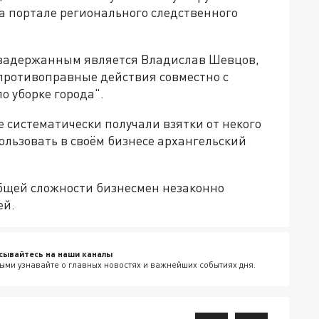
а портале регионального следственного
 задержанным является Владислав Шевцов,
 противоправные действия совместно с
о уборке города".
 систематически получали взятки от некого
льзовать в своём бизнесе архангельский
бщей сложности бизнесмен незаконно
ей.
сывайтесь на наши каналы
ыми узнавайте о главных новостях и важнейших событиях дня.