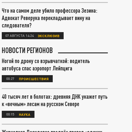
Что на самом деле убило профессора Зезина:
Адвокат Реверука перекладывает вину на
следователя?
07 АВГУСТА 14:24
ЭКСКЛЮЗИВ
НОВОСТИ РЕГИОНОВ
Ногой по дрону со взрывчаткой: водитель
автобуса спас аэропорт Лейпцига
00:27
ПРОИСШЕСТВИЯ
40 тысяч лет в болотах: древняя ДНК укажет путь
к «вечным» лесам на русском Севере
00:15
НАУКА