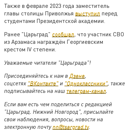
Также в феврале 2023 года заместитель
главы столицы Приволжья
выступил
перед
студентами Президентской академии.
Ранее "Царьград"
сообщал
, что участник СВО
из Арзамаса награждён Георгиевским
крестом IV степени.
Уважаемые читатели "Царьграда"!
Присоединяйтесь к нам в
Дзене
,
соцсетях
"ВКонтакте"
и
"Одноклассники"
,
также
подписывайтесь на
наш
телеграм-канал
.
Если вам есть чем поделиться с редакцией
"Царьград. Нижний Новгород", присылайте
свои наблюдения, вопросы, новости на
электронную почту
nn@tsargrad.tv
.