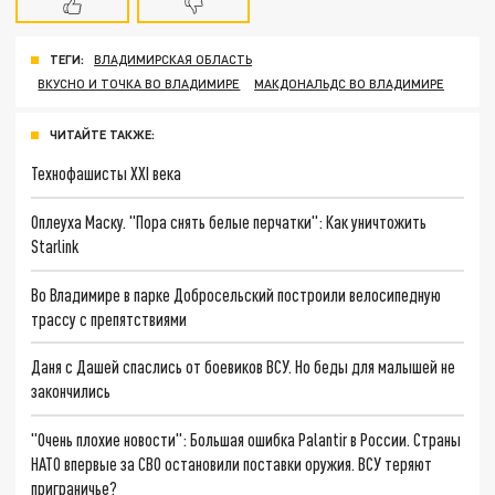
ТЕГИ:
ВЛАДИМИРСКАЯ ОБЛАСТЬ
ВКУСНО И ТОЧКА ВО ВЛАДИМИРЕ
МАКДОНАЛЬДС ВО ВЛАДИМИРЕ
ЧИТАЙТЕ ТАКЖЕ:
Технофашисты XXI века
Оплеуха Маску. "Пора снять белые перчатки": Как уничтожить
Starlink
Во Владимире в парке Добросельский построили велосипедную
трассу с препятствиями
Даня с Дашей спаслись от боевиков ВСУ. Но беды для малышей не
закончились
"Очень плохие новости": Большая ошибка Palantir в России. Страны
НАТО впервые за СВО остановили поставки оружия. ВСУ теряют
приграничье?