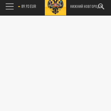
НИЖНИЙ НОВГОРОД
85.64 BRENT
115093, г. Москва, переулок Партийный,
д.1, к.57, стр.3, эт.1, пом.I, ком.45
Тел.:
+7 (495) 374-77-73
info@tsargrad.tv
Адрес для пресс-релизов
press@tsargrad.tv