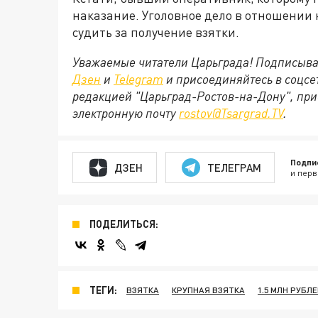
наказание. Уголовное дело в отношении 
судить за получение взятки.
Уважаемые читатели Царьграда! Подписыва
Дзен
и
Telegram
и присоединяйтесь в соцс
редакцией "Царьград-Ростов-на-Дону", при
электронную почту
rostov@Tsargrad.ТV
.
Подпи
ДЗЕН
ТЕЛЕГРАМ
и перв
ПОДЕЛИТЬСЯ:
ТЕГИ:
ВЗЯТКА
КРУПНАЯ ВЗЯТКА
1.5 МЛН РУБЛ