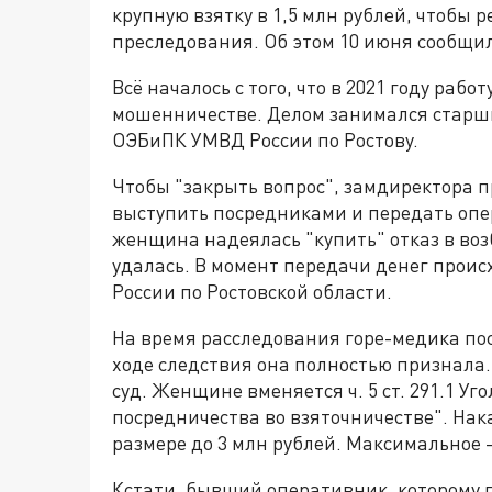
крупную взятку в 1,5 млн рублей, чтобы 
преследования. Об этом 10 июня сообщи
Всё началось с того, что в 2021 году раб
мошенничестве. Делом занимался стар
ОЭБиПК УМВД России по Ростову.
Чтобы "закрыть вопрос", замдиректора 
выступить посредниками и передать оперу
женщина надеялась "купить" отказ в воз
удалась. В момент передачи денег прои
России по Ростовской области.
На время расследования горе-медика по
ходе следствия она полностью признала.
суд. Женщине вменяется ч. 5 ст. 291.1 У
посредничества во взяточничестве". Нак
размере до 3 млн рублей. Максимальное -
Кстати, бывший оперативник, которому 