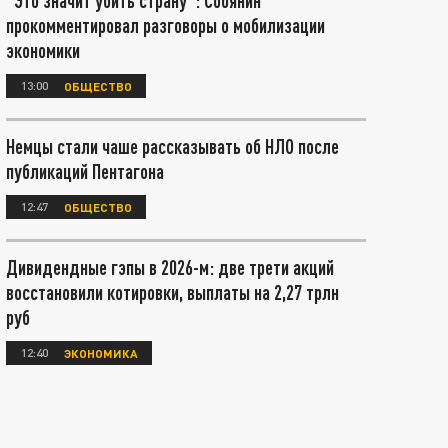
"Это значит убить страну": Собянин
прокомментировал разговоры о мобилизации
экономики
13:00
ОБЩЕСТВО
Немцы стали чаше рассказывать об НЛО после
публикаций Пентагона
12:47
ОБЩЕСТВО
Дивидендные гэпы в 2026-м: две трети акций
восстановили котировки, выплаты на 2,27 трлн
руб
12:40
ЭКОНОМИКА