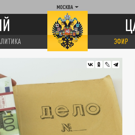
МОСКВА
ИЙ
Ц
АЛИТИКА
ЭФИР