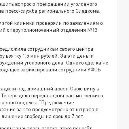
решить вопрос о прекращении уголовного
ла пресс-служба регионального Следкома.
оту этой клиники проверяли по заявлениям о
ший оперуполномоченный отделения №13
предложила сотрудникам своего центра
 взятку 1,5 млн рублей. За эти деньги
буждении уголовного дела. Однако сделка не
сходящее зафиксировали сотрудники УФСБ
садили под домашний арест. Свою вину в
 Теперь дело передано для рассмотрения в
головного кодекса "Предложение
азание за это предусмотрено от штрафа в
 лишение свободы на срок до 7 лет.
предназначалась взятка, тоже понесёт