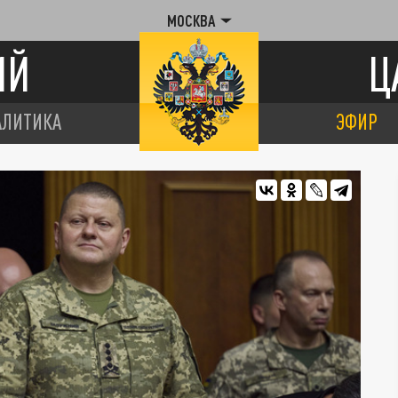
МОСКВА
ИЙ
Ц
АЛИТИКА
ЭФИР