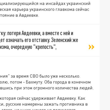
пециализирующийся на инсайдах украинский
ческая карьера украинского главкома сейчас
стояние в Авдеевке.
у: потеря Авдеевки, а вместе с ней и
т означать его отставку. Зеленский же
изма, очередную "крепость",
ния" за время СВО было уже несколько.
лю, потом - Бахмуту. Оба города в конечном
вшись при этом огромного количества людей.
 которая сейчас удерживает Авдеевку. Как
и, русские намерены зажать противника в
того, но у них ничего не получается.