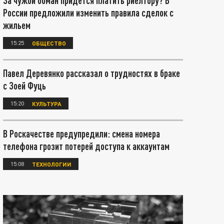
За чужой обман придется платить риелтору? В
России предложили изменить правила сделок с
жильем
15:25
ОБЩЕСТВО
Павел Деревянко рассказал о трудностях в браке
с Зоей Фуць
15:20
КУЛЬТУРА
В Роскачестве предупредили: смена номера
телефона грозит потерей доступа к аккаунтам
15:08
ТЕХНОЛОГИИ