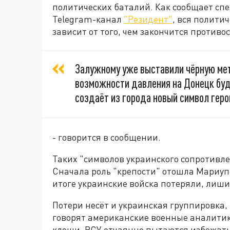
политических баталий. Как сообщает с
Telegram-канал
"Резидент"
, вся полити
зависит от того, чем закончится противо
Залужному уже выставили чёрную метк
возможности давления на Донецк буде
создаёт из города новый символ геро
- говорится в сообщении.
Таких "символов украинского сопротивле
Сначала роль "крепости" отошла Мариупо
итоге украинские войска потеряли, лиши
Потери несёт и украинская группировка,
говорят американские военные аналитик
клещи. ВСУ отчаянно пытаются избежать э