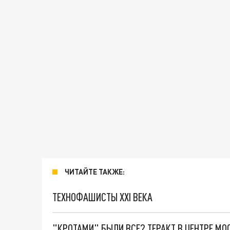
ЧИТАЙТЕ ТАКЖЕ:
ТЕХНОФАШИСТЫ XXI ВЕКА
"КРОТАМИ" БЫЛИ ВСЕ? ТЕРАКТ В ЦЕНТРЕ М