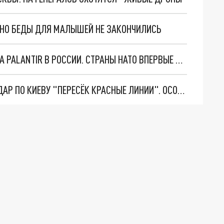
. НО БЕДЫ ДЛЯ МАЛЫШЕЙ НЕ ЗАКОНЧИЛИСЬ
"ОЧЕНЬ ПЛОХИЕ НОВОСТИ": БОЛЬШАЯ ОШИБКА PALANTIR В РОССИИ. СТРАНЫ НАТО ВПЕРВЫЕ ЗА СВО ОСТАНОВИЛИ ПОСТАВКИ ОРУЖИЯ. ВСУ ТЕРЯЮТ ПРИГРАНИЧЬЕ?
"ТЕРПЕНИЕ ПУТИНА ЛОПНУЛО". РЕКОРДНЫЙ УДАР ПО КИЕВУ "ПЕРЕСЁК КРАСНЫЕ ЛИНИИ". ОСОБЫЕ СПЕЦЫ КНДР НА ЛБС? ТАЙНЫЕ ПЕРЕГОВОРЫ ЕВРОПЫ И МОСКВЫ