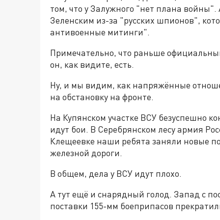
том, что у Залужного "нет плана войны".
Зеленским из-за "русских шпионов", кот
антивоенные митинги".
Примечательно, что раньше официальный
он, как видите, есть.
Ну, и мы видим, как напряжённые отно
на обстановку на фронте.
На Купянском участке ВСУ безуспешно ко
идут бои. В Серебрянском лесу армия Рос
Клещеевке наши ребята заняли новые по
железной дороги.
В общем, дела у ВСУ идут плохо.
А тут ещё и снарядный голод. Запад с по
поставки 155-мм боеприпасов прекратили