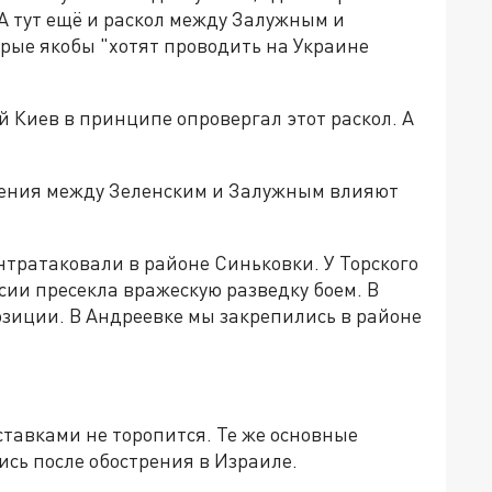
 А тут ещё и раскол между Залужным и
орые якобы "хотят проводить на Украине
 Киев в принципе опровергал этот раскол. А
шения между Зеленским и Залужным влияют
нтратаковали в районе Синьковки. У Торского
сии пресекла вражескую разведку боем. В
зиции. В Андреевке мы закрепились в районе
ставками не торопится. Те же основные
сь после обострения в Израиле.