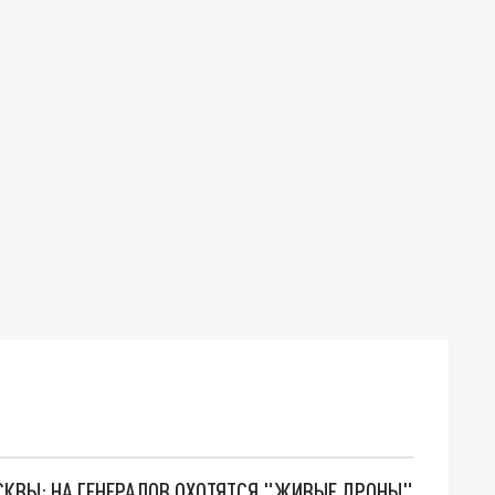
ОСКВЫ: НА ГЕНЕРАЛОВ ОХОТЯТСЯ "ЖИВЫЕ ДРОНЫ"