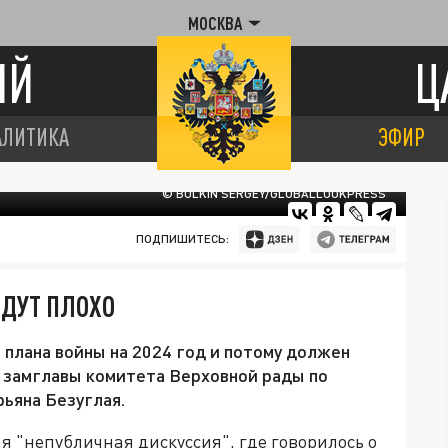
МОСКВА
ИЙ
Ц
АЛИТИКА
ЭФИР
© BULKIN SERGEY/GLOBALLOOKPRESS
ПОДПИШИТЕСЬ:
ИДУТ ПЛОХО
плана войны на 2024 год и потому должен
а замглавы комитета Верховной рады по
ьяна Безуглая.
ая "непубличная дискуссия", где говорилось о