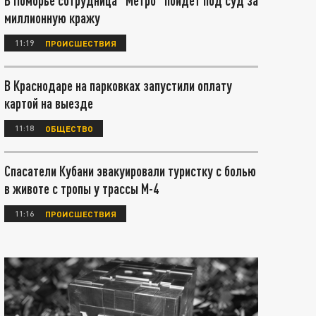
В Поморье сотрудница "Метро" пойдет под суд за
миллионную кражу
11:19
ПРОИСШЕСТВИЯ
В Краснодаре на парковках запустили оплату
картой на выезде
11:18
ОБЩЕСТВО
Спасатели Кубани эвакуировали туристку с болью
в животе с тропы у трассы М-4
11:16
ПРОИСШЕСТВИЯ