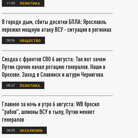
11:00
ПОЛИТИКА
В городе дым, сбиты десятки БПЛА: Ярославль
пережил мощную атаку ВСУ - ситуация в регионах
08:56
ОБЩЕСТВО
Сводка с фронтов СВО 6 августа: Так вот зачем
Путин срочно начал ротацию генералов. Наши в
Орехове. Заход в Славянск и штурм Чернигова
08:47
ПОЛИТИКА
Главное за ночь и утро 6 августа: WB бросил
"рабов", шпионы ВСУ в тылу, Путин меняет
генералов
08:00
ЭКСКЛЮЗИВ