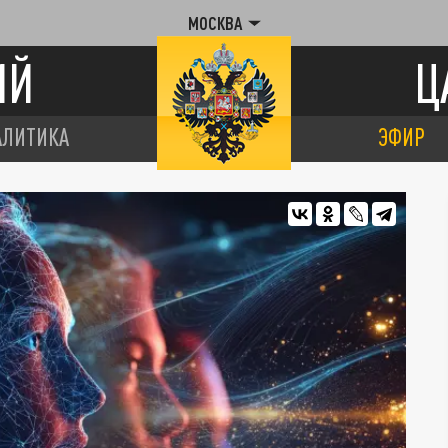
МОСКВА
ИЙ
Ц
АЛИТИКА
ЭФИР