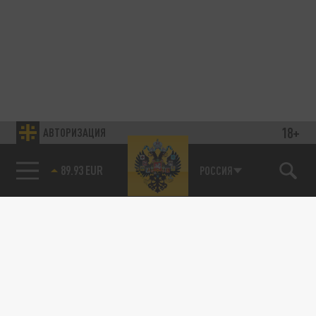
18+
АВТОРИЗАЦИЯ
89.93 EUR
РОССИЯ