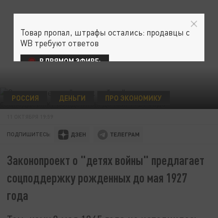
Товар пропал, штрафы остались: продавцы с
WB требуют ответов
В ПРЯМОМ ЭФИРЕ:
РОССИЯ
ДЕНЬГИ
ПРО ЭКОНОМИКУ
11 ОКТЯБРЯ 19:59
ПОДПИШИТЕСЬ:
Законопроект о "детях войны" предлагает
соцподдержку рожденных до мая 1927
года