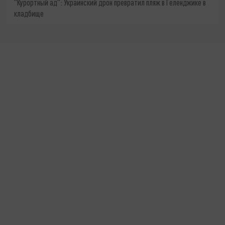
"Курортный ад": Украинский дрон превратил пляж в Геленджике в
кладбище