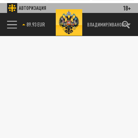
18+
АВТОРИЗАЦИЯ
ВЛАДИМИР/ИВАНОВО
Новости smi2.ru
85.64 BRENT
89.93 EUR