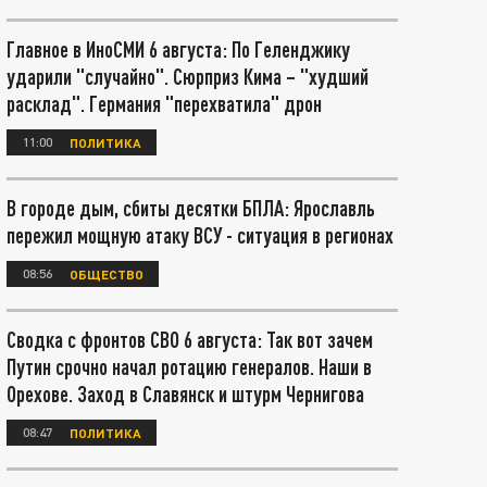
Главное в ИноСМИ 6 августа: По Геленджику
ударили "случайно". Сюрприз Кима – "худший
расклад". Германия "перехватила" дрон
11:00
ПОЛИТИКА
В городе дым, сбиты десятки БПЛА: Ярославль
пережил мощную атаку ВСУ - ситуация в регионах
08:56
ОБЩЕСТВО
Сводка с фронтов СВО 6 августа: Так вот зачем
Путин срочно начал ротацию генералов. Наши в
Орехове. Заход в Славянск и штурм Чернигова
08:47
ПОЛИТИКА