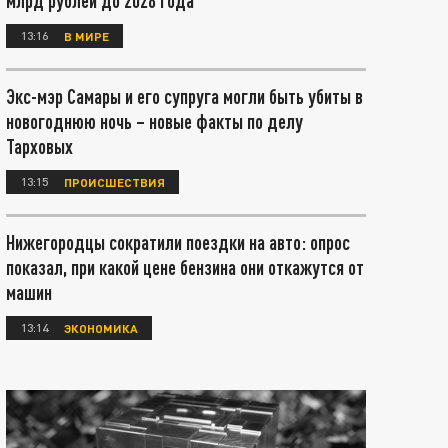
млрд рублей до 2028 года
13:16
В МИРЕ
Экс-мэр Самары и его супруга могли быть убиты в
новогоднюю ночь – новые факты по делу
Тарховых
13:15
ПРОИСШЕСТВИЯ
Нижегородцы сократили поездки на авто: опрос
показал, при какой цене бензина они откажутся от
машин
13:14
ЭКОНОМИКА