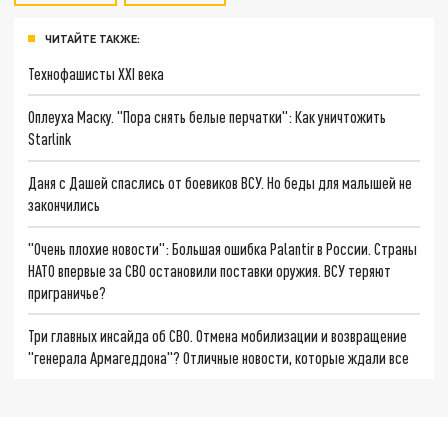
ЧИТАЙТЕ ТАКЖЕ:
Технофашисты XXI века
Оплеуха Маску. "Пора снять белые перчатки": Как уничтожить
Starlink
Даня с Дашей спаслись от боевиков ВСУ. Но беды для малышей не
закончились
"Очень плохие новости": Большая ошибка Palantir в России. Страны
НАТО впервые за СВО остановили поставки оружия. ВСУ теряют
приграничье?
Три главных инсайда об СВО. Отмена мобилизации и возвращение
"генерала Армагеддона"? Отличные новости, которые ждали все