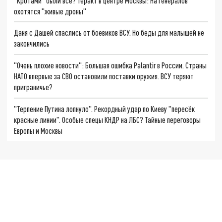
"Кротами" были все? Теракт в центре Москвы: На генералов
охотятся "живые дроны"
Даня с Дашей спаслись от боевиков ВСУ. Но беды для малышей не
закончились
"Очень плохие новости": Большая ошибка Palantir в России. Страны
НАТО впервые за СВО остановили поставки оружия. ВСУ теряют
приграничье?
"Терпение Путина лопнуло". Рекордный удар по Киеву "пересёк
красные линии". Особые спецы КНДР на ЛБС? Тайные переговоры
Европы и Москвы