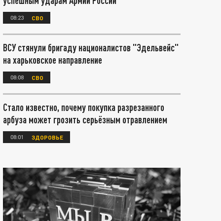
успешным ударам Армии России
08:23
СВО
ВСУ стянули бригаду националистов "Эдельвейс"
на харьковское направление
08:08
СВО
Стало известно, почему покупка разрезанного
арбуза может грозить серьёзным отравлением
08:01
ЗДОРОВЬЕ