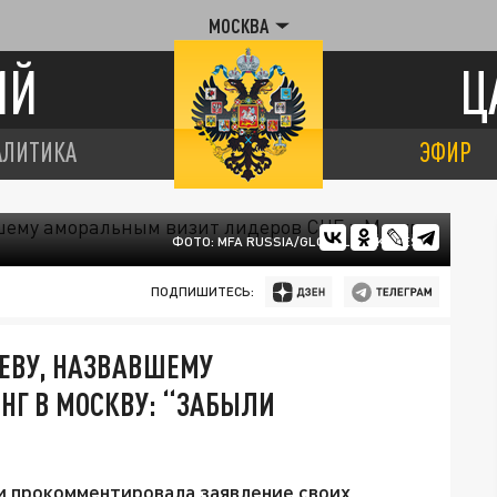
МОСКВА
ИЙ
Ц
АЛИТИКА
ЭФИР
ФОТО: MFA RUSSIA/GLOBALLOOKPRESS
ПОДПИШИТЕСЬ:
ЕВУ, НАЗВАВШЕМУ
НГ В МОСКВУ: “ЗАБЫЛИ
 прокомментировала заявление своих