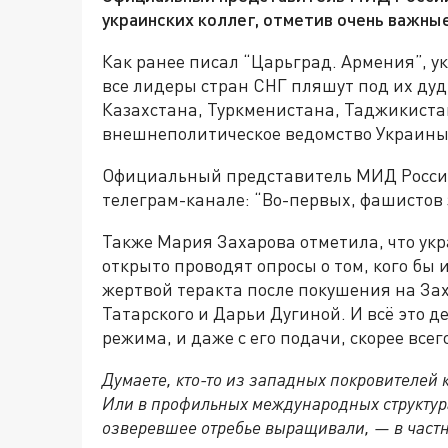
украинских коллег, отметив очень важн
Как ранее писал “Царьград. Армения”, 
все лидеры стран СНГ пляшут под их дуд
Казахстана, Туркменистана, Таджикиста
внешнеполитическое ведомство Украины
Официальный представитель МИД России
телеграм-канале: “Во-первых, фашистов 
Также Мария Захарова отметила, что ук
открыто проводят опросы о том, кого бы
жертвой теракта после покушения на За
Татарского и Дарьи Дугиной. И всё это д
режима, и даже с его подачи, скорее всег
Думаете, кто-то из западных покровителей 
Или в профильных международных структурах
озверевшее отребье выращивали, — в част