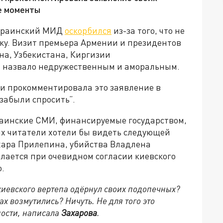
ые моменты
украинский МИД
оскорбился
из-за того, что не
ку. Визит премьера Армении и президентов
на, Узбекистана, Киргизии
 назвало недружественным и аморальным.
 прокомментировала это заявление в
забыли спросить”.
раинские СМИ, финансируемые государством,
 их читатели хотели бы видеть следующей
хара Прилепина, убийства Владлена
елается при очевидном согласии киевского
о.
киевского вертепа одёрнул своих подопечных?
 возмутились? Ничуть. Не для того это
ности, написала
Захарова
.