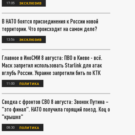
17:05
ЭКСКЛЮЗИВ
В НАТО боятся присоединения к России новой
территории. Что происходит на самом деле?
13:56
ЭКСКЛЮЗИВ
Главное в ИноСМИ 8 августа: ПВО в Киеве - всё.
Маск запретил использовать Starlink для атак
вглубь России. Украине запретили бить по КТК
11:00
ПОЛИТИКА
Сводка с фронтов СВО 8 августа: Звонок Путина –
"это финал". НАТО получила горящий поезд. Коц о
"крышке"
08:30
ПОЛИТИКА