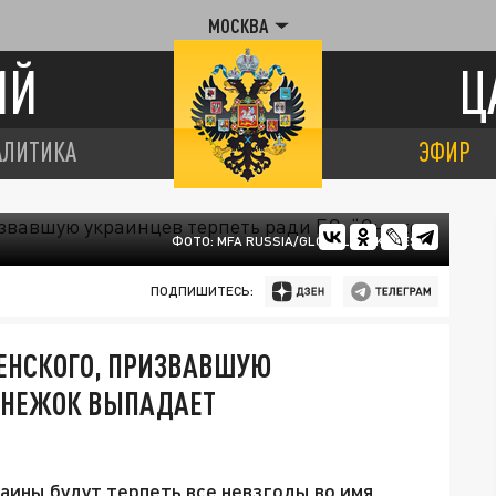
МОСКВА
ИЙ
Ц
АЛИТИКА
ЭФИР
ФОТО: MFA RUSSIA/GLOBALLOOKPRESS
ПОДПИШИТЕСЬ:
ЕНСКОГО, ПРИЗВАВШУЮ
“СНЕЖОК ВЫПАДАЕТ
аины будут терпеть все невзгоды во имя