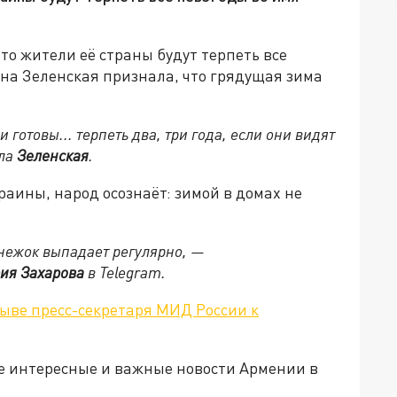
то жители её страны будут терпеть все
на Зеленская признала, что грядущая зима
готовы... терпеть два, три года, если они видят
ала
Зеленская
.
раины, народ осознаёт: зимой в домах не
снежок выпадает регулярно, —
ия Захарова
в Telegram.
ыве пресс-секретаря МИД России к
е интересные и важные новости Армении в