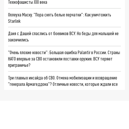
Технофашисты XXI века
Оплеуха Маску. "Пора снять белые перчатки": Как уничтожить
Starlink
Даня с Дашей спаслись от боевиков ВСУ. Но беды для малышей не
закончились
"Очень плохие новости": Большая ошибка Palantir в России. Страны
НАТО впервые за СВО остановили поставки оружия. ВСУ теряют
приграничье?
Три главных инсайда об СВО. Отмена мобилизации и возвращение
"генерала Армагеддона"? Отличные новости, которые ждали все