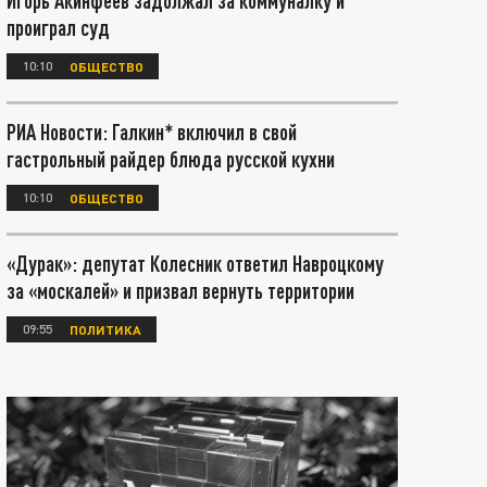
Игорь Акинфеев задолжал за коммуналку и
проиграл суд
10:10
ОБЩЕСТВО
РИА Новости: Галкин* включил в свой
гастрольный райдер блюда русской кухни
10:10
ОБЩЕСТВО
«Дурак»: депутат Колесник ответил Навроцкому
за «москалей» и призвал вернуть территории
09:55
ПОЛИТИКА