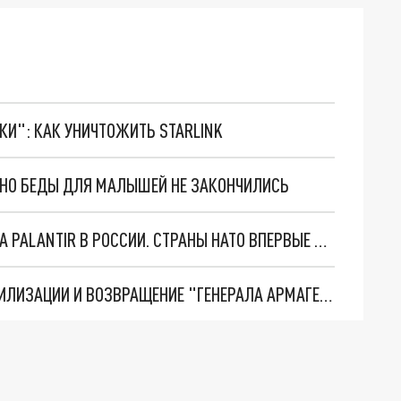
ТКИ": КАК УНИЧТОЖИТЬ STARLINK
. НО БЕДЫ ДЛЯ МАЛЫШЕЙ НЕ ЗАКОНЧИЛИСЬ
"ОЧЕНЬ ПЛОХИЕ НОВОСТИ": БОЛЬШАЯ ОШИБКА PALANTIR В РОССИИ. СТРАНЫ НАТО ВПЕРВЫЕ ЗА СВО ОСТАНОВИЛИ ПОСТАВКИ ОРУЖИЯ. ВСУ ТЕРЯЮТ ПРИГРАНИЧЬЕ?
ТРИ ГЛАВНЫХ ИНСАЙДА ОБ СВО. ОТМЕНА МОБИЛИЗАЦИИ И ВОЗВРАЩЕНИЕ "ГЕНЕРАЛА АРМАГЕДДОНА"? ОТЛИЧНЫЕ НОВОСТИ, КОТОРЫЕ ЖДАЛИ ВСЕ