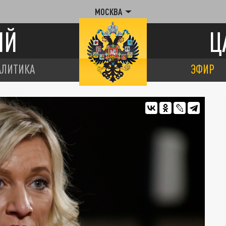
МОСКВА
ИЙ
Ц
АЛИТИКА
ЭФИР