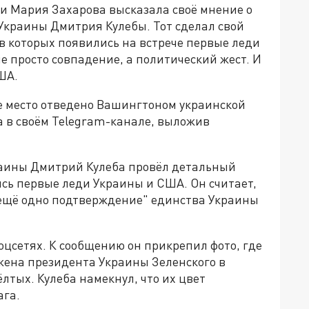
 Мария Захарова высказала своё мнение о
краины Дмитрия Кулебы. Тот сделал свой
 в которых появились на встрече первые леди
не просто совпадение, а политический жест. И
США.
ое место отведено Вашингтоном украинской
а в своём Telegram-канале, выложив
аины Дмитрий Кулеба провёл детальный
ись первые леди Украины и США. Он считает,
"ещё одно подтверждение" единства Украины
соцсетях. К сообщению он прикрепил фото, где
 жена президента Украины Зеленского в
ёлтых. Кулеба намекнул, что их цвет
ага.