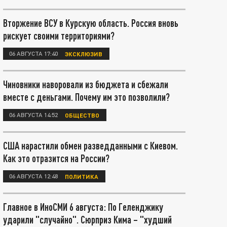
Вторжение ВСУ в Курскую область. Россия вновь
рискует своими территориями?
06 АВГУСТА 17:40
ЭКСКЛЮЗИВ
Чиновники наворовали из бюджета и сбежали
вместе с деньгами. Почему им это позволили?
06 АВГУСТА 14:52
ОБЩЕСТВО
США нарастили обмен разведданными с Киевом.
Как это отразится на России?
06 АВГУСТА 12:48
ПОЛИТИКА
Главное в ИноСМИ 6 августа: По Геленджику
ударили "случайно". Сюрприз Кима – "худший