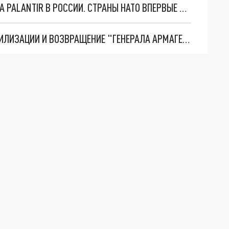
"ОЧЕНЬ ПЛОХИЕ НОВОСТИ": БОЛЬШАЯ ОШИБКА PALANTIR В РОССИИ. СТРАНЫ НАТО ВПЕРВЫЕ ЗА СВО ОСТАНОВИЛИ ПОСТАВКИ ОРУЖИЯ. ВСУ ТЕРЯЮТ ПРИГРАНИЧЬЕ?
ТРИ ГЛАВНЫХ ИНСАЙДА ОБ СВО. ОТМЕНА МОБИЛИЗАЦИИ И ВОЗВРАЩЕНИЕ "ГЕНЕРАЛА АРМАГЕДДОНА"? ОТЛИЧНЫЕ НОВОСТИ, КОТОРЫЕ ЖДАЛИ ВСЕ