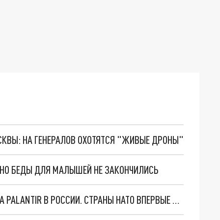
ОСКВЫ: НА ГЕНЕРАЛОВ ОХОТЯТСЯ "ЖИВЫЕ ДРОНЫ"
. НО БЕДЫ ДЛЯ МАЛЫШЕЙ НЕ ЗАКОНЧИЛИСЬ
"ОЧЕНЬ ПЛОХИЕ НОВОСТИ": БОЛЬШАЯ ОШИБКА PALANTIR В РОССИИ. СТРАНЫ НАТО ВПЕРВЫЕ ЗА СВО ОСТАНОВИЛИ ПОСТАВКИ ОРУЖИЯ. ВСУ ТЕРЯЮТ ПРИГРАНИЧЬЕ?