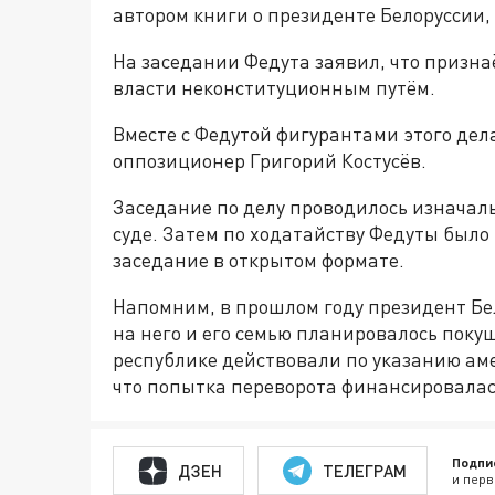
автором книги о президенте Белоруссии, 
На заседании Федута заявил, что признаё
власти неконституционным путём.
Вместе с Федутой фигурантами этого де
оппозиционер Григорий Костусёв.
Заседание по делу проводилось изначал
суде. Затем по ходатайству Федуты был
заседание в открытом формате.
Напомним, в прошлом году президент Бе
на него и его семью планировалось покуш
республике действовали по указанию ам
что попытка переворота финансировалась
Подпи
ДЗЕН
ТЕЛЕГРАМ
и перв