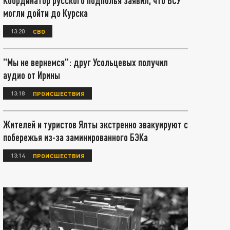
Координатор русского подполья заявил, что ВСУ
могли дойти до Курска
13:20
СВО
"Мы не вернемся": друг Усольцевых получил
аудио от Ирины
13:18
ПРОИСШЕСТВИЯ
Жителей и туристов Ялты экстренно эвакуируют с
побережья из-за заминированного БЭКа
13:14
ПРОИСШЕСТВИЯ