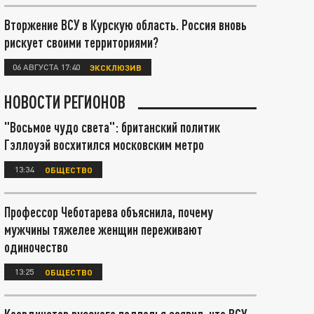
Вторжение ВСУ в Курскую область. Россия вновь
рискует своими территориями?
06 АВГУСТА 17:40
ЭКСКЛЮЗИВ
НОВОСТИ РЕГИОНОВ
"Восьмое чудо света": британский политик
Гэллоуэй восхитился московским метро
13:34
ОБЩЕСТВО
Профессор Чеботарева объяснила, почему
мужчины тяжелее женщин переживают
одиночество
13:25
ОБЩЕСТВО