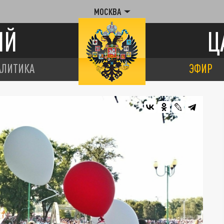
МОСКВА
ИЙ
Ц
АЛИТИКА
ЭФИР