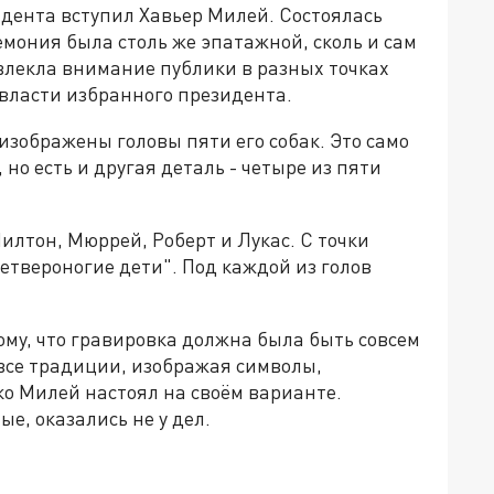
идента вступил Хавьер Милей. Состоялась
емония была столь же эпатажной, сколь и сам
влекла внимание публики в разных точках
 власти избранного президента.
 изображены головы пяти его собак. Это само
но есть и другая деталь - четыре из пяти
лтон, Мюррей, Роберт и Лукас. С точки
етвероногие дети". Под каждой из голов
ому, что гравировка должна была быть совсем
все традиции, изображая символы,
о Милей настоял на своём варианте.
е, оказались не у дел.