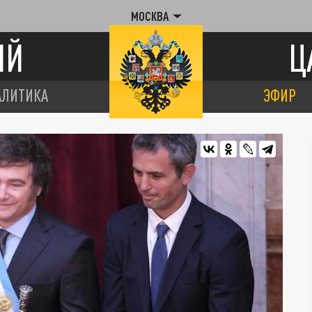
МОСКВА
ИЙ
Ц
АЛИТИКА
ЭФИР