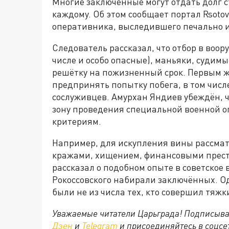
Многие заключённые могут отдать долг с
каждому. Об этом сообщает портал Rsoto
оперативника, выследившего печально и
Следователь рассказал, что отбор в воо
числе и особо опасные), маньяки, судимые
решётку на пожизненный срок. Первым ж
предпринять попытку побега, в том числ
сослуживцев. Амурхан Яндиев убеждён, чт
зону проведения специальной военной 
критериям.
Например, для искупления вины рассма
кражами, хищением, финансовыми прест
рассказал о подобном опыте в советское
Рокоссовского набирали заключённых. О
были не из числа тех, кто совершил тяжк
Уважаемые читатели Царьграда! Подписыва
Дзен
и
Telegram
и присоединяйтесь в соцс