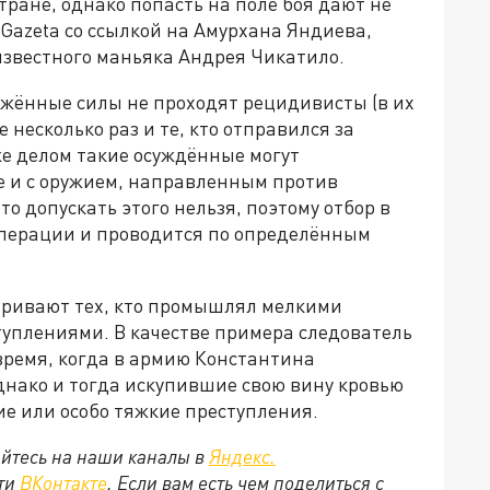
тране, однако попасть на поле боя дают не
vGazeta со ссылкой на Амурхана Яндиева,
звестного маньяка Андрея Чикатило.
ружённые силы не проходят рецидивисты (в их
 несколько раз и те, кто отправился за
е делом такие осуждённые могут
е и с оружием, направленным против
о допускать этого нельзя, поэтому отбор в
операции и проводится по определённым
тривают тех, кто промышлял мелкими
уплениями. В качестве примера следователь
 время, когда в армию Константина
днако и тогда искупившие свою вину кровью
ие или особо тяжкие преступления.
йтесь на наши каналы в
Яндекс.
ети
ВКонтакте
. Если вам есть чем поделиться с