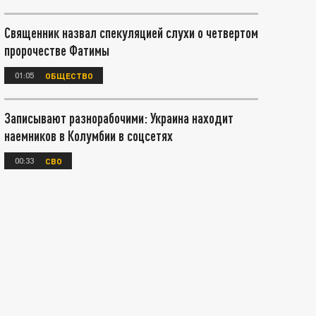
Священник назвал спекуляцией слухи о четвертом
пророчестве Фатимы
01:05
ОБЩЕСТВО
Записывают разнорабочими: Украина находит
наемников в Колумбии в соцсетях
00:33
СВО