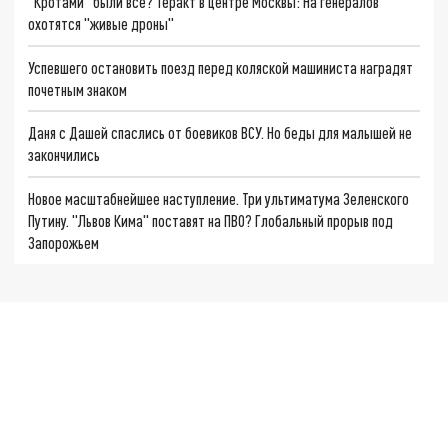
"Кротами" были все? Теракт в центре Москвы: На генералов
охотятся "живые дроны"
Успевшего остановить поезд перед коляской машиниста наградят
почетным знаком
Даня с Дашей спаслись от боевиков ВСУ. Но беды для малышей не
закончились
Новое масштабнейшее наступление. Три ультиматума Зеленского
Путину. "Львов Кима" поставят на ПВО? Глобальный прорыв под
Запорожьем