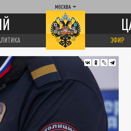
МОСКВА
ИЙ
Ц
АЛИТИКА
ЭФИР