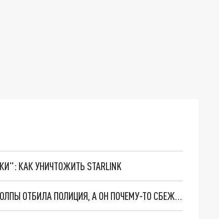
ТКИ": КАК УНИЧТОЖИТЬ STARLINK
В ПОДМОСКОВЬЕ МУЖЧИНУ У РАЗЪЯРЕННОЙ ТОЛПЫ ОТБИЛА ПОЛИЦИЯ, А ОН ПОЧЕМУ-ТО СБЕЖАЛ