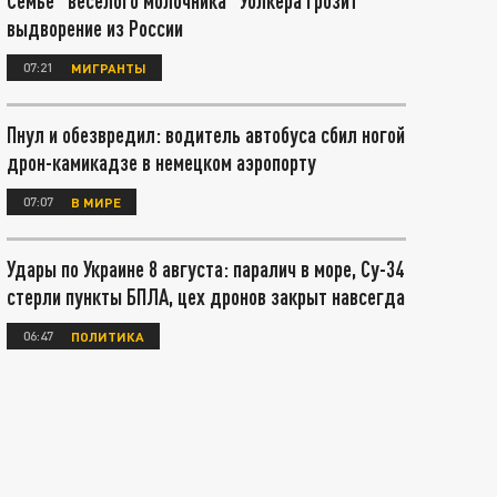
Семье "веселого молочника" Уолкера грозит
выдворение из России
07:21
МИГРАНТЫ
Пнул и обезвредил: водитель автобуса сбил ногой
дрон-камикадзе в немецком аэропорту
07:07
В МИРЕ
Удары по Украине 8 августа: паралич в море, Су-34
стерли пункты БПЛА, цех дронов закрыт навсегда
06:47
ПОЛИТИКА