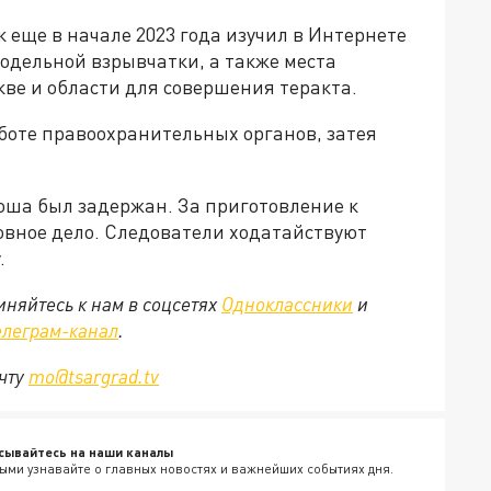
 еще в начале 2023 года изучил в Интернете
одельной взрывчатки, а также места
ве и области для совершения теракта.
боте правоохранительных органов, затея
оша был задержан. За приготовление к
овное дело. Следователи ходатайствуют
.
няйтесь к нам в соцсетях
Одноклассники
и
елеграм-канал
.
очту
mo@tsargrad.tv
сывайтесь на наши каналы
ыми узнавайте о главных новостях и важнейших событиях дня.