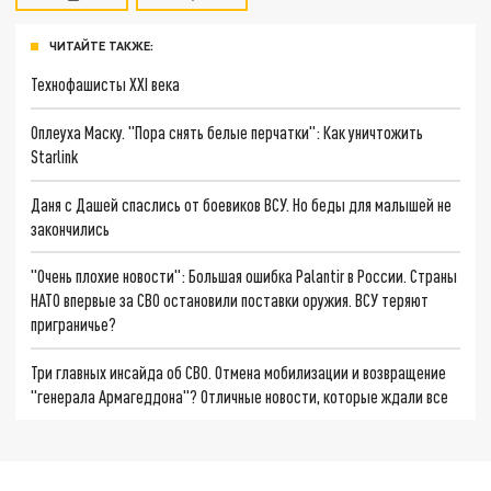
ЧИТАЙТЕ ТАКЖЕ:
Технофашисты XXI века
Оплеуха Маску. "Пора снять белые перчатки": Как уничтожить
Starlink
Даня с Дашей спаслись от боевиков ВСУ. Но беды для малышей не
закончились
"Очень плохие новости": Большая ошибка Palantir в России. Страны
НАТО впервые за СВО остановили поставки оружия. ВСУ теряют
приграничье?
Три главных инсайда об СВО. Отмена мобилизации и возвращение
"генерала Армагеддона"? Отличные новости, которые ждали все