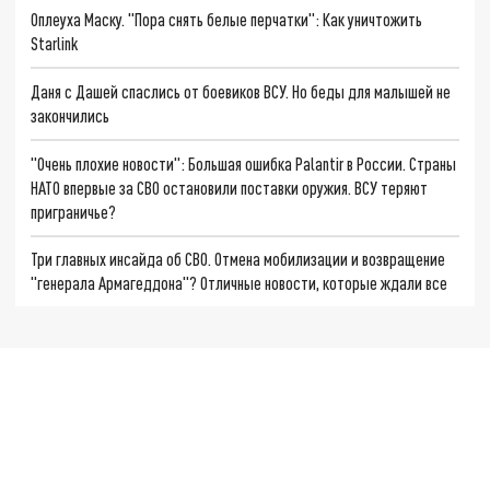
Оплеуха Маску. "Пора снять белые перчатки": Как уничтожить
Starlink
Даня с Дашей спаслись от боевиков ВСУ. Но беды для малышей не
закончились
"Очень плохие новости": Большая ошибка Palantir в России. Страны
НАТО впервые за СВО остановили поставки оружия. ВСУ теряют
приграничье?
Три главных инсайда об СВО. Отмена мобилизации и возвращение
"генерала Армагеддона"? Отличные новости, которые ждали все