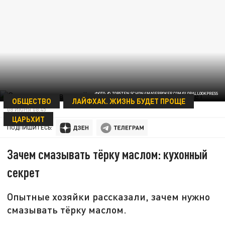
ФОТО: © TORSTEN SCHON/IMAGEBROKER.COM/GLOBALLOOKPRESS
ОБЩЕСТВО
ЛАЙФХАК. ЖИЗНЬ БУДЕТ ПРОЩЕ
08 ИЮНЯ 08:45
ЦАРЬХИТ
ПОДПИШИТЕСЬ:
Зачем смазывать тёрку маслом: кухонный
секрет
Опытные хозяйки рассказали, зачем нужно
смазывать тёрку маслом.