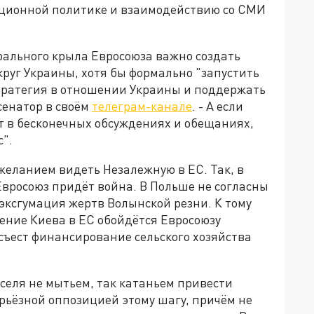
ционной политике и взаимодействию со СМИ
рального крыла Евросоюза важно создать
руг Украины, хотя бы формально "запустить
 стратегия в отношении Украины и поддержать
сенатор в своём
телеграм-канале
. - А если
т в бесконечных обсуждениях и обещаниях,
с".
желанием видеть Незалежную в ЕС. Так, в
 Евросоюз придёт война. В Польше не согласны
эксгумация жертв Волынской резни. К тому
ение Киева в ЕС обойдётся Евросоюзу
 съест финансирование сельского хозяйства
селя не мытьем, так катаньем привести
ерьёзной оппозицией этому шагу, причём не