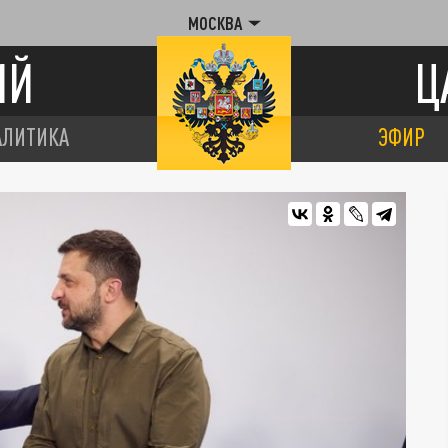
МОСКВА
ИЙ
Ц
АЛИТИКА
ЭФИР