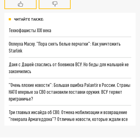
ЧИТАЙТЕ ТАКЖЕ:
Технофашисты XXI века
Оплеуха Маску. "Пора снять белые перчатки": Как уничтожить
Starlink
Даня с Дашей спаслись от боевиков ВСУ. Но беды для малышей не
закончились
"Очень плохие новости": Большая ошибка Palantir в России. Страны
НАТО впервые за СВО остановили поставки оружия. ВСУ теряют
приграничье?
Три главных инсайда об СВО. Отмена мобилизации и возвращение
"генерала Армагеддона"? Отличные новости, которые ждали все