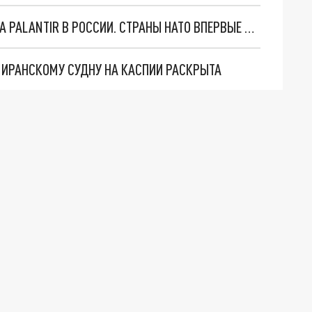
"ОЧЕНЬ ПЛОХИЕ НОВОСТИ": БОЛЬШАЯ ОШИБКА PALANTIR В РОССИИ. СТРАНЫ НАТО ВПЕРВЫЕ ЗА СВО ОСТАНОВИЛИ ПОСТАВКИ ОРУЖИЯ. ВСУ ТЕРЯЮТ ПРИГРАНИЧЬЕ?
О ИРАНСКОМУ СУДНУ НА КАСПИИ РАСКРЫТА