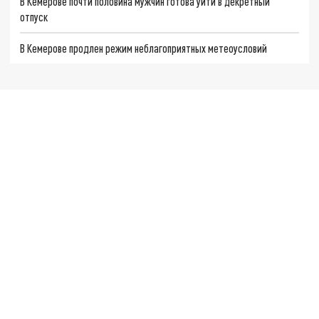
В Кемерове почти половина мужчин готова уйти в декретный
отпуск
В Кемерове продлен режим неблагоприятных метеоусловий